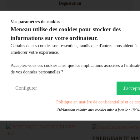
Dégustation
DDM : 18 mois, voir sur l'emballage. Stockage à
température ambiante dans son emballage d'origine.
Vos paramètres de cookies
Se consomme très frais.
Meneau utilise des cookies pour stocker des
La bouteille entamée doit être conservée au
informations sur votre ordinateur.
réfrigérateur et consommée dans les 5 jours.
Certains de ces cookies sont essentiels, tandis que d'autres nous aident à
améliorer votre expérience.
Acceptez-vous ces cookies ainsi que les implications associées à l'utilisat
de vos données personnelles ?
Configurer
J'accept
Politique en matière de confidentialité et de co
Vous aimerez aussi
Déclaration relative aux cookies mise à jour le :
18/04
ÉNERGISANTE MA