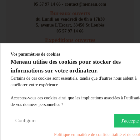
05 57 97 14 66 - contact@meneau.com
Bureaux ouverts
du Lundi au vendredi de 8h à 17h30
5, avenue L'Escart, 33450 St Loubès
05 57 97 14 66
Expéditions ouvertes
du Lundi au vendredi de 8h à 17h
32 Rue des Fougères, 33450 St Loubès
Vos paramètres de cookies
Meneau utilise des cookies pour stocker des
informations sur votre ordinateur.
Certains de ces cookies sont essentiels, tandis que d'autres nous aident à
améliorer votre expérience.
Acceptez-vous ces cookies ainsi que les implications associées à l'utilisat
de vos données personnelles ?
Contact Service Client
Configurer
J'accepte
Une question ?
05 57 97 14 66
Politique en matière de confidentialité et de coo