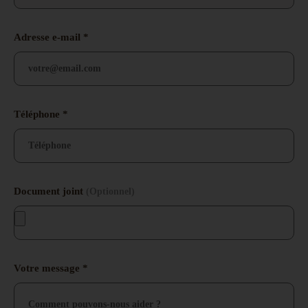
Adresse e-mail *
Téléphone *
Document joint
(Optionnel)
Choisir un fichier
Votre message *