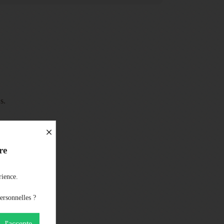
s.
×
re
au d'ananas.
rience.
ersonnelles ?
J'accepte