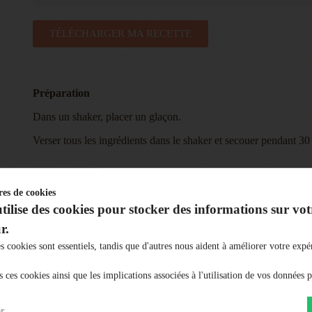
TÉLÉCHARGER MA RECETTE
Préparation
Dans un shaker, placer un glaçon.
Verser tous les ingrédients dans le shaker et secouer pendant 30 
Le dressage
es de cookies
ilise des cookies pour stocker des informations sur vot
Servir dans un grand verre avec beaucoup de glace.
r.
Pour la décoration, ajouter une rondelle de citron ou un morce
s cookies sont essentiels, tandis que d'autres nous aident à améliorer votre expé
ces cookies ainsi que les implications associées à l'utilisation de vos données p
r