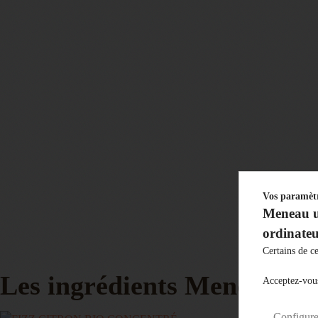
Vos paramètr
Meneau ut
ordinateu
Certains de ce
Les ingrédients Meneau
Acceptez-vous 
Configure