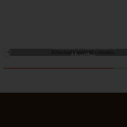
Mocktail L'ensoleillé x
Abatilles