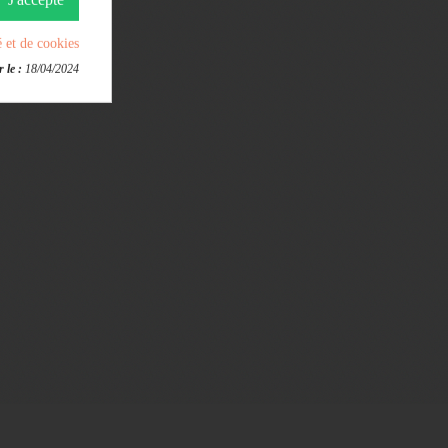
é et de cookies
 le :
18/04/2024