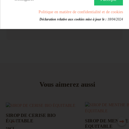
DDM : 36 mois, voir sur l'emballage. Stockage à
température ambiante dans son emballage d'origine.
Politique en matière de confidentialité et de cookies
La bouteille entamée doit être conservée au
réfrigérateur.
Déclaration relative aux cookies mise à jour le :
18/04/2024
Dilution 8 à 10 fois.
Vous aimerez aussi
SIROP DE CERISE BIO
ÉQUITABLE
SIROP DE MENTHE
ÉQUITABLE
50CL