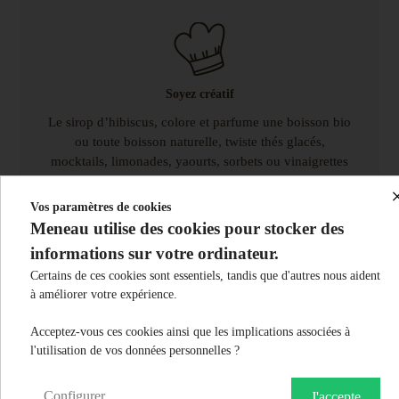
Soyez créatif
Le sirop d’hibiscus, colore et parfume une boisson bio
ou toute boisson naturelle, twiste thés glacés,
mocktails, limonades, yaourts, sorbets ou vinaigrettes
fruitées essayez-le et offrez à vos recettes une touche
florale.
Vos paramètres de cookies
Meneau utilise des cookies pour stocker des
informations sur votre ordinateur.
Certains de ces cookies sont essentiels, tandis que d'autres nous aident
à améliorer votre expérience.
Acceptez-vous ces cookies ainsi que les implications associées à
l'utilisation de vos données personnelles ?
Dégustation
Configurer
J'accepte