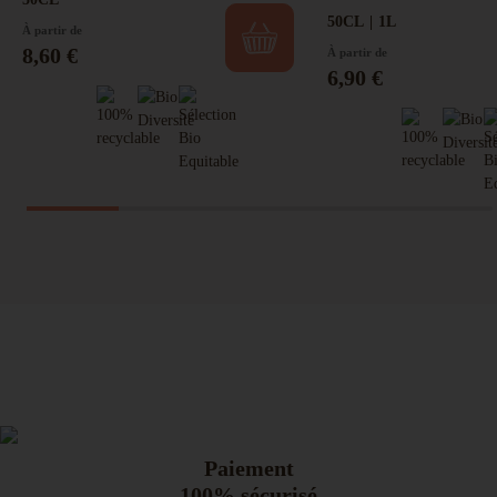
50CL
1L
À partir de
Prix
8,60 €
À partir de
Prix
6,90 €
Paiement
100% sécurisé