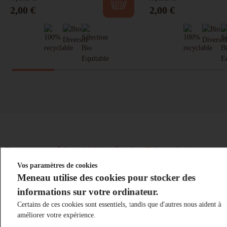
Prix
Prix
2,00 €
2,00 €
Les smoothies 100% fruits Bio mixés
Vos paramètres de cookies
Meneau utilise des cookies pour stocker des
Des smoothies bio onctueux
informations sur votre ordinateur.
Certains de ces cookies sont essentiels, tandis que d'autres nous aident à
améliorer votre expérience.
Les
recettes artisanales
de notre gamme de smoothies sont
100%