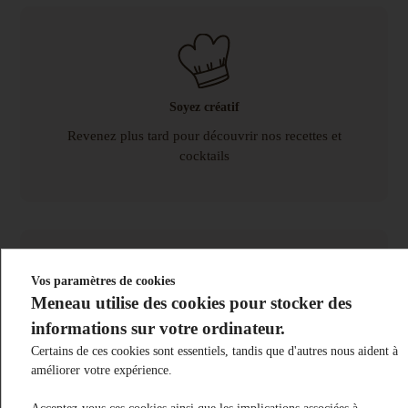
Soyez créatif
Revenez plus tard pour découvrir nos recettes et
cocktails
Vos paramètres de cookies
Meneau utilise des cookies pour stocker des
informations sur votre ordinateur.
Dégustation
Certains de ces cookies sont essentiels, tandis que d'autres nous aident à
DDM : 18 mois, voir sur l'emballage. Stockage à
améliorer votre expérience.
température ambiante dans son emballage d'origine.
Se consomme très frais.
Acceptez-vous ces cookies ainsi que les implications associées à