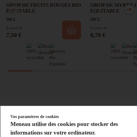
SIROP DE FRUITS ROUGES BIO
SIROP DE MYRTILL
ÉQUITABLE
ÉQUITABLE
50CL
50CL
À partir de
À partir de
Prix
Prix
7,50 €
8,70 €
Vos paramètres de cookies
Les smoothies 100% fruits Bio mixés
Meneau utilise des cookies pour stocker des
informations sur votre ordinateur.