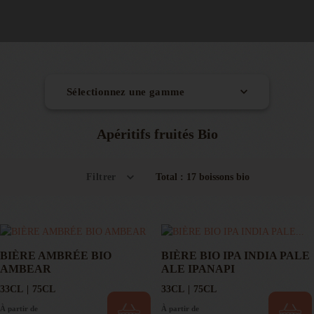
Sélectionnez une gamme
Toute la carte des boissons bio
Apéritifs fruités Bio
Sirops Bio équitables (35)
Filtrer
Total : 17 boissons bio
Purs jus et nectars Bio (19)
Smoothies Bio (6)
Apéritifs fruités Bio
Format
Thés glacés Bio (6)
BIÈRE AMBRÉE BIO
BIÈRE BIO IPA INDIA PALE
AMBEAR
ALE IPANAPI
20CL
Bartenders : tonic et ginger Bio (7)
33CL
75CL
33CL
75CL
33CL
Apéritifs fruités Bio (17)
À partir de
À partir de