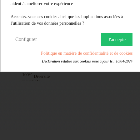
aident à améliorer votre expérience.
Acceptez-vous ces cookies ainsi que les implications associées à
l'utilisation de vos données personnelles ?
VIN CHAUD BIO
Configurer
J'accepte
75CL
À partir de
Politique en matière de confidentialité et de cookies
Prix
9,80 €
Déclaration relative aux cookies mise à jour le :
18/04/2024