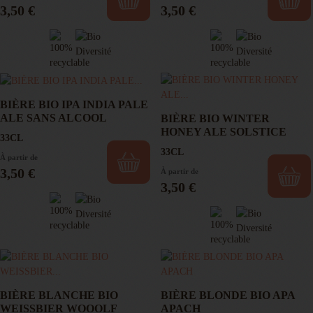
Prix
Prix
3,50 €
3,50 €
75CL
Boissons fonctionnelles HEMISPHERE SUD (5)
Concentrés & limonades artisanales FIZZ (17)
Labels / Certifications
Concentrés et Ginger beer GINGEUR (4)
Bio
Boissons fermentées Bio FAKIR (2)
BIÈRE BIO IPA INDIA PALE
ALE SANS ALCOOL
BIÈRE BIO WINTER
Fair For Life
HONEY ALE SOLSTICE
Citronnade et Orangeade BELLA LULA (2)
33CL
33CL
À partir de
Bières locales bio LALUNE (10)
Prix
3,50 €
À partir de
Prix
3,50 €
Nouveaux Plaisirs (29)
Promos et produits du moment (27)
BIÈRE BLANCHE BIO
BIÈRE BLONDE BIO APA
WEISSBIER WOOOLF
APACH