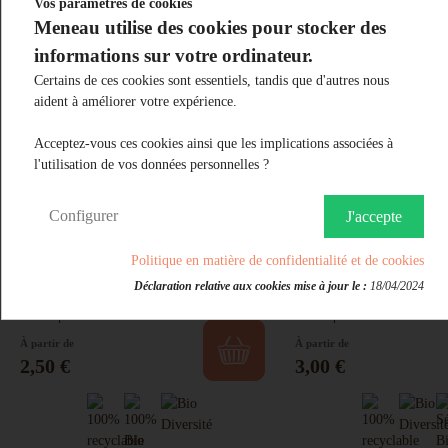
Vos paramètres de cookies
Meneau utilise des cookies pour stocker des
informations sur votre ordinateur.
Certains de ces cookies sont essentiels, tandis que d'autres nous
aident à améliorer votre expérience.
Acceptez-vous ces cookies ainsi que les implications associées à
Vous aimerez aussi
l'utilisation de vos données personnelles ?
Configurer
J'accepte
Politique en matière de confidentialité et de cookies
PUR JUS BIO DE RAISIN
GINGEUR GINGER 
ROUGE FRANCE GIRONDE
Déclaration relative aux cookies mise à jour le :
18/04/2024
25CL
75CL
33CL
75CL
À partir de
À partir de
Prix
Prix
2,50 €
3,00 €