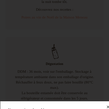
la nuit tombe tôt.
Découvrez nos recettes :
Poires au vin de Noël de la Maison Meneau
Dégustation
DDM : 36 mois, voir sur l'emballage. Stockage à
température ambiante dans son emballage d'origine.
Réchauffer à feux doux, ne pas faire bouillir (80°C
max).
La bouteille entamée doit être conservée au
réfrigérateur et consommée dans les 5 jours.