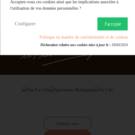
Acceptez-vous ces cookies ainsi que les implications associées à
Bartenders : tonic et ginger Bio (7)
l'utilisation de vos données personnelles ?
Apéritifs fruités Bio (17)
Configurer
J'accepte
Boissons fonctionnelles HEMISPHERE SUD (5)
Politique en matière de confidentialité et de cookies
Concentrés & limonades artisanales FIZZ (17)
Déclaration relative aux cookies mise à jour le :
18/04/2024
Concentrés et Ginger beer GINGEUR (4)
Boissons fermentées Bio FAKIR (2)
Citronnade et Orangeade BELLA LULA (2)
Bières locales bio LALUNE (10)
Nouveaux Plaisirs (29)
Promos et produits du moment (27)
Contactez-nous