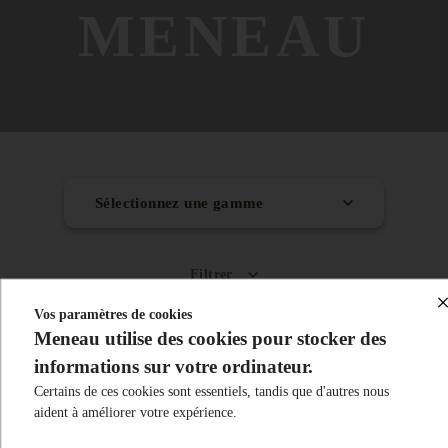
MENEAU
Sélectionnez une gamme
Toute la carte des boissons bio
Filtrer
Sirops Bio équitables (35)
Vos paramètres de cookies
Meneau utilise des cookies pour stocker des
Purs jus et nectars Bio (19)
Promotions
informations sur votre ordinateur.
Smoothies Bio (6)
Veuillez nous excuser pour le désagrément.
Certains de ces cookies sont essentiels, tandis que d'autres nous
aident à améliorer votre expérience.
Effectuez une nouvelle recherche
Thés glacés Bio (6)